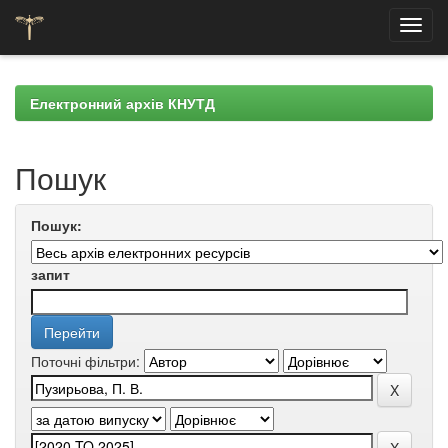
Skip
navigation
Електронний архів КНУТД
Пошук
Пошук:
запит
Поточні фільтри: