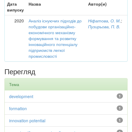
Дата
Назва
Автор(и)
випуску
2020
Аналіз існуючих підходів до
Ніфатова, О. М.
;
побудови організаційно-
Пузирьова, П. В.
економічного механізму
формування та розвитку
інноваційного потенціалу
підприємств легкої
промисловості
Перегляд
Тема
development
1
formation
1
innovation potential
1