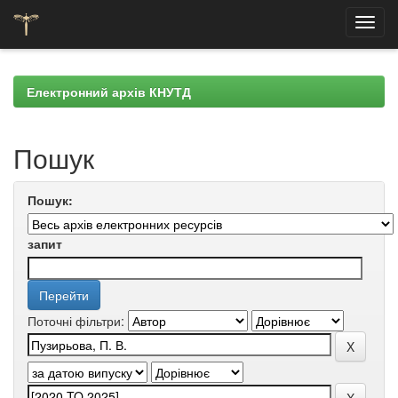
Skip
navigation
Електронний архів КНУТД
Пошук
Пошук:
запит
Поточні фільтри: