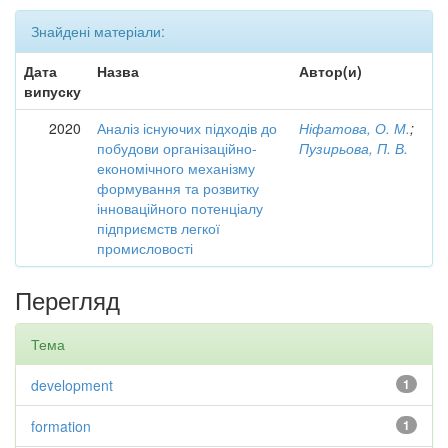
Знайдені матеріали:
Дата
Назва
Автор(и)
випуску
2020
Аналіз існуючих підходів до
Ніфатова, О. М.
;
побудови організаційно-
Пузирьова, П. В.
економічного механізму
формування та розвитку
інноваційного потенціалу
підприємств легкої
промисловості
Перегляд
Тема
development
1
formation
1