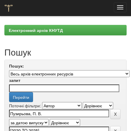
Skip
navigation
Електронний архів КНУТД
Пошук
Пошук:
запит
Поточні фільтри: