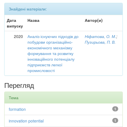
Знайдені матеріали:
Дата
Назва
Автор(и)
випуску
2020
Аналіз існуючих підходів до
Ніфатова, О. М.
;
побудови організаційно-
Пузирьова, П. В.
економічного механізму
формування та розвитку
інноваційного потенціалу
підприємств легкої
промисловості
Перегляд
Тема
formation
1
innovation potential
1