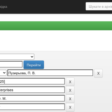
відка