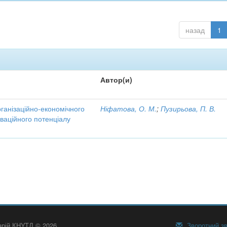
назад
1
Автор(и)
рганізаційно-економічного
Ніфатова, О. М.
;
Пузирьова, П. В.
ваційного потенціалу
тарій КНУТД © 2026
Зворотний зв