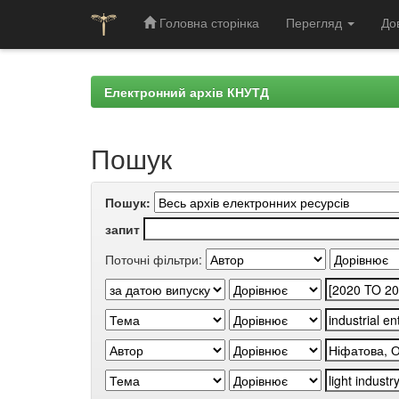
Головна сторінка
Перегляд
До
Skip
navigation
Електронний архів КНУТД
Пошук
Пошук:
запит
Поточні фільтри: