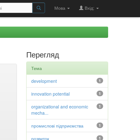
Мова
Вхід:
Перегляд
Тема
development
1
innovation potential
1
organizational and economic
1
mecha...
промислові підприємства
1
розвиток
1