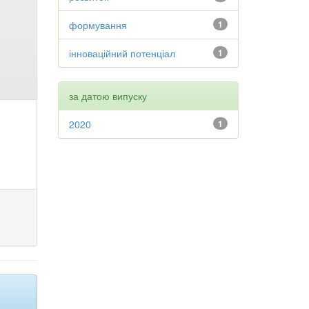
формування
1
інноваційний потенціал
1
за датою випуску
2020
1