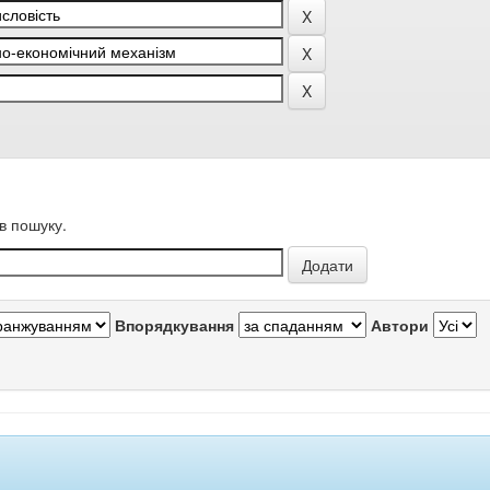
в пошуку.
Впорядкування
Автори