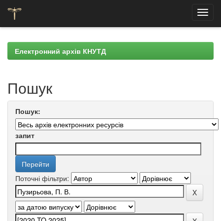
Skip
navigation
Електронний архів КНУТД
Пошук
Пошук:
запит
Поточні фільтри: