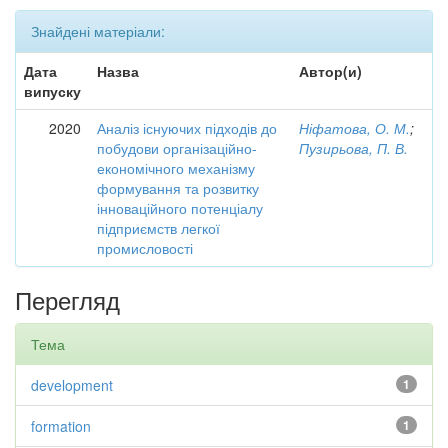
Знайдені матеріали:
Дата
Назва
Автор(и)
випуску
2020
Аналіз існуючих підходів до
Ніфатова, О. М.
;
побудови організаційно-
Пузирьова, П. В.
економічного механізму
формування та розвитку
інноваційного потенціалу
підприємств легкої
промисловості
Перегляд
Тема
development
1
formation
1