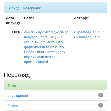
Знайдені матеріали:
Дата
Назва
Автор(и)
випуску
2020
Аналіз існуючих підходів до
Ніфатова, О. М.
;
побудови організаційно-
Пузирьова, П. В.
економічного механізму
формування та розвитку
інноваційного потенціалу
підприємств легкої
промисловості
Перегляд
Тема
development
1
formation
1