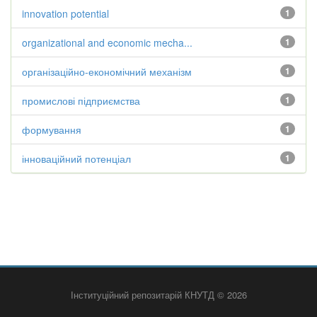
innovation potential
1
organizational and economic mecha...
1
організаційно-економічний механізм
1
промислові підприємства
1
формування
1
інноваційний потенціал
1
Інституційний репозитарій КНУТД © 2026