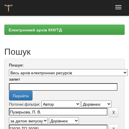
Skip
navigation
Електронний архів КНУТД
Пошук
Пошук:
запит
Поточні фільтри: