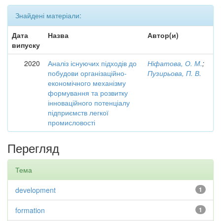
Знайдені матеріали:
Дата
Назва
Автор(и)
випуску
2020
Аналіз існуючих підходів до
Ніфатова, О. М.
;
побудови організаційно-
Пузирьова, П. В.
економічного механізму
формування та розвитку
інноваційного потенціалу
підприємств легкої
промисловості
Перегляд
Тема
development
1
formation
1