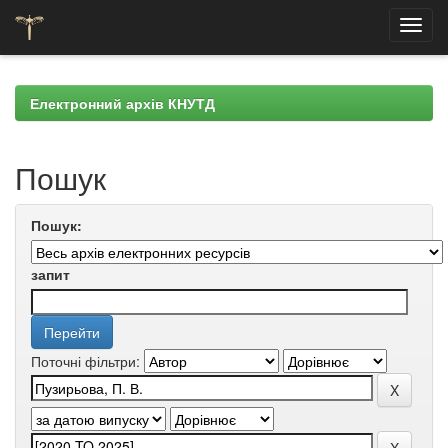
Skip
navigation
Електронний архів КНУТД
Пошук
Пошук:
запит
Поточні фільтри: