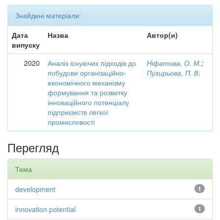
Знайдені матеріали:
Дата
Назва
Автор(и)
випуску
2020
Аналіз існуючих підходів до
Ніфатова, О. М.
;
побудови організаційно-
Пузирьова, П. В.
економічного механізму
формування та розвитку
інноваційного потенціалу
підприємств легкої
промисловості
Перегляд
Тема
development
1
innovation potential
1