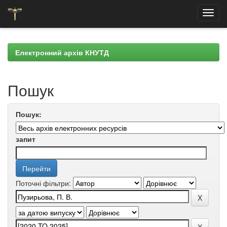
Skip
navigation
Електронний архів КНУТД
Пошук
Пошук:
запит
Поточні фільтри: