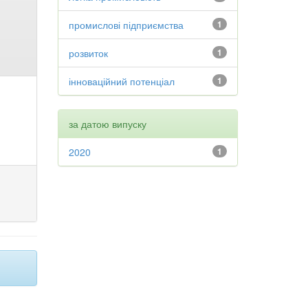
промислові підприємства
1
розвиток
1
інноваційний потенціал
1
за датою випуску
2020
1