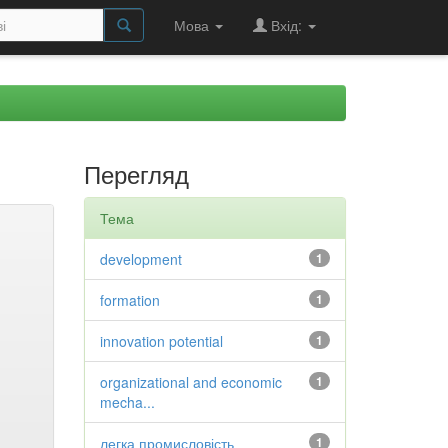
Мова
Вхід:
Перегляд
Тема
development
1
formation
1
innovation potential
1
organizational and economic
1
mecha...
легка промисловість
1