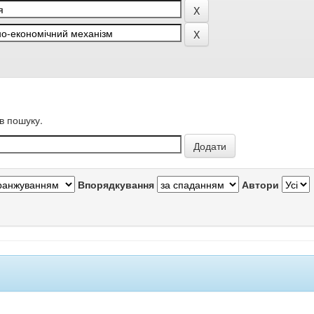
в пошуку.
Впорядкування
Автори