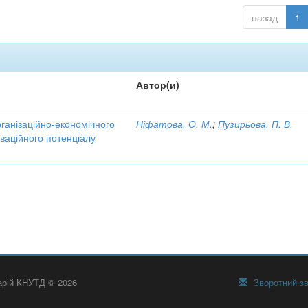
назад
1
Автор(и)
рганізаційно-економічного
Ніфатова, О. М.
;
Пузирьова, П. В.
ваційного потенціалу
тарій КНУТД © 2026
Зворотний зв