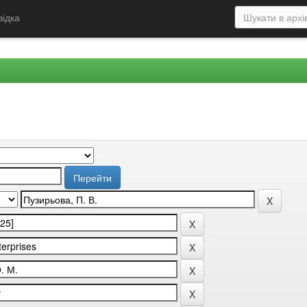
відка