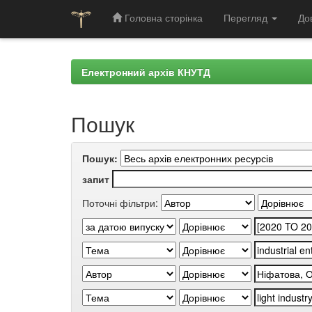
Головна сторінка
Перегляд
До
Skip
navigation
Електронний архів КНУТД
Пошук
Пошук:
запит
Поточні фільтри: