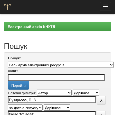
Skip
navigation
Електронний архів КНУТД
Пошук
Пошук:
запит
Поточні фільтри: