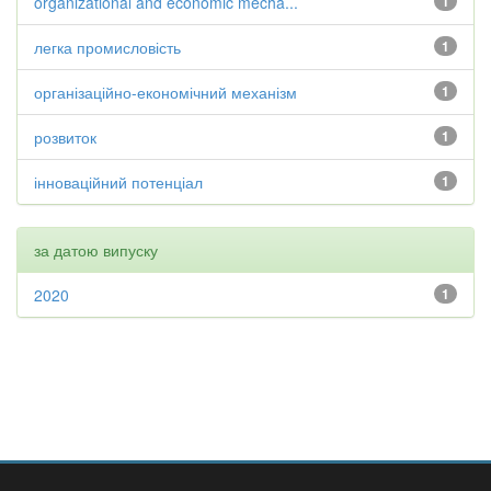
organizational and economic mecha...
1
легка промисловість
1
організаційно-економічний механізм
1
розвиток
1
інноваційний потенціал
1
за датою випуску
2020
1