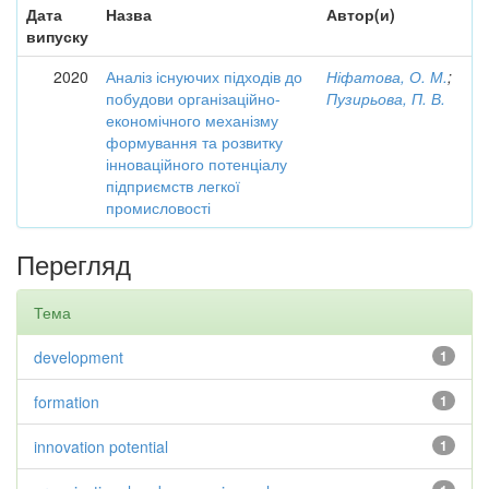
Дата
Назва
Автор(и)
випуску
2020
Аналіз існуючих підходів до
Ніфатова, О. М.
;
побудови організаційно-
Пузирьова, П. В.
економічного механізму
формування та розвитку
інноваційного потенціалу
підприємств легкої
промисловості
Перегляд
Тема
development
1
formation
1
innovation potential
1