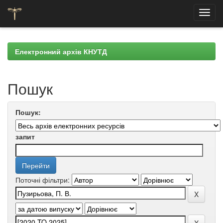
Skip
navigation
Електронний архів КНУТД
Пошук
Пошук:
запит
Поточні фільтри: