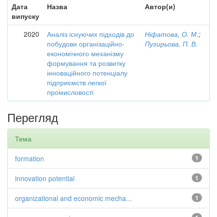
Дата
Назва
Автор(и)
випуску
2020
Аналіз існуючих підходів до
Ніфатова, О. М.
;
побудови організаційно-
Пузирьова, П. В.
економічного механізму
формування та розвитку
інноваційного потенціалу
підприємств легкої
промисловості
Перегляд
Тема
formation
1
innovation potential
1
organizational and economic mecha...
1