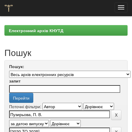
Skip
navigation
Електронний архів КНУТД
Пошук
Пошук:
запит
Поточні фільтри: