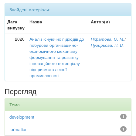
Знайдені матеріали:
Дата
Назва
Автор(и)
випуску
2020
Аналіз існуючих підходів до
Ніфатова, О. М.
;
побудови організаційно-
Пузирьова, П. В.
економічного механізму
формування та розвитку
інноваційного потенціалу
підприємств легкої
промисловості
Перегляд
Тема
development
1
formation
1