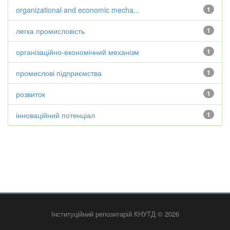
organizational and economic mecha...
1
легка промисловість
1
організаційно-економічний механізм
1
промислові підприємства
1
розвиток
1
інноваційний потенціал
1
Інституційний репозитарій КНУТД © 2026