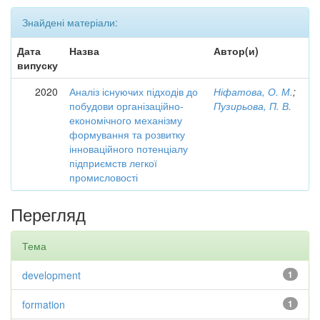
Знайдені матеріали:
Дата
Назва
Автор(и)
випуску
2020
Аналіз існуючих підходів до
Ніфатова, О. М.
;
побудови організаційно-
Пузирьова, П. В.
економічного механізму
формування та розвитку
інноваційного потенціалу
підприємств легкої
промисловості
Перегляд
Тема
development
1
formation
1