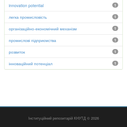
innovation potential
1
легка промисловість
1
організаційно-економічний механізм
1
промислові підприємства
1
розвиток
1
інноваційний потенціал
1
Інституційний репозитарій КНУТД © 2026