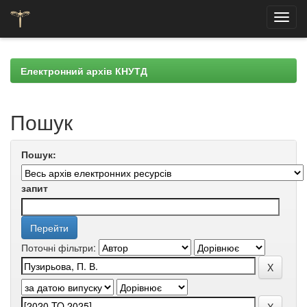
Skip
navigation
Електронний архів КНУТД
Пошук
Пошук:
запит
Поточні фільтри: