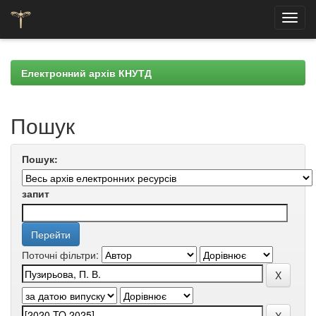
Skip
navigation
Електронний архів КНУТД
Пошук
Пошук:
запит
Поточні фільтри: