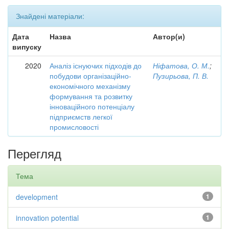
Знайдені матеріали:
Дата
Назва
Автор(и)
випуску
2020
Аналіз існуючих підходів до
Ніфатова, О. М.
;
побудови організаційно-
Пузирьова, П. В.
економічного механізму
формування та розвитку
інноваційного потенціалу
підприємств легкої
промисловості
Перегляд
Тема
development
1
innovation potential
1