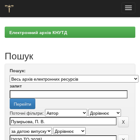
Skip
navigation
Електронний архів КНУТД
Пошук
Пошук:
запит
Поточні фільтри: