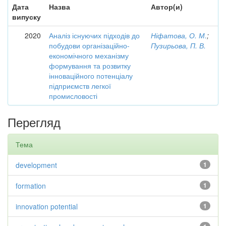
Дата
Назва
Автор(и)
випуску
2020
Аналіз існуючих підходів до
Ніфатова, О. М.
;
побудови організаційно-
Пузирьова, П. В.
економічного механізму
формування та розвитку
інноваційного потенціалу
підприємств легкої
промисловості
Перегляд
Тема
development
1
formation
1
innovation potential
1