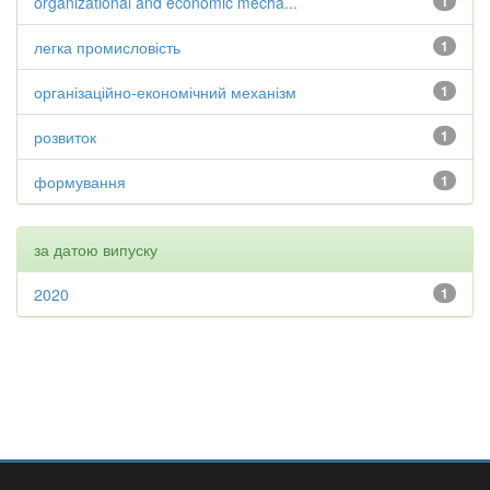
organizational and economic mecha...
1
легка промисловість
1
організаційно-економічний механізм
1
розвиток
1
формування
1
за датою випуску
2020
1