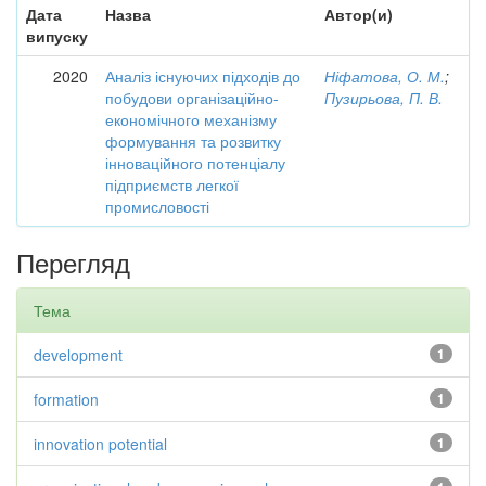
Дата
Назва
Автор(и)
випуску
2020
Аналіз існуючих підходів до
Ніфатова, О. М.
;
побудови організаційно-
Пузирьова, П. В.
економічного механізму
формування та розвитку
інноваційного потенціалу
підприємств легкої
промисловості
Перегляд
Тема
development
1
formation
1
innovation potential
1