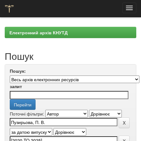
Skip
navigation
Електронний архів КНУТД
Пошук
Пошук:
запит
Поточні фільтри: