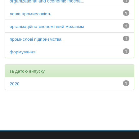
organizational and economic mecha...
1
легка промисловість
1
організаційно-економічний механізм
1
промислові підприємства
1
формування
1
за датою випуску
2020
1