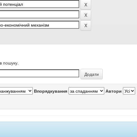
в пошуку.
Впорядкування
Автори