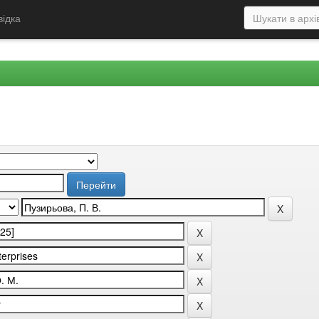
відка