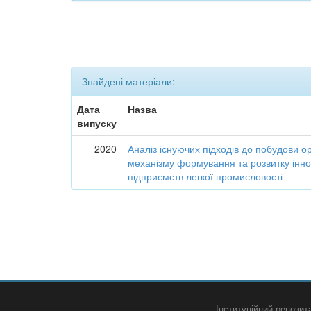
Знайдені матеріали:
Дата
Назва
випуску
2020
Аналіз існуючих підходів до побудови о
механізму формування та розвитку інно
підприємств легкої промисловості
Інституційний репози