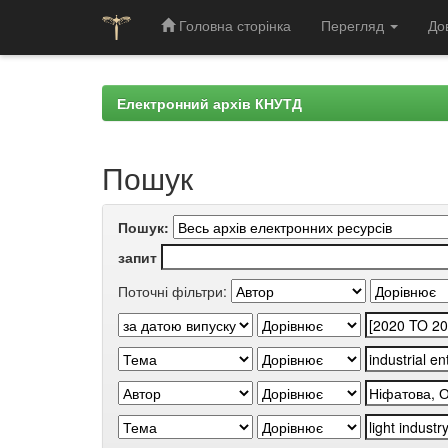
Головна сторінка
Перегляд
До
Skip
navigation
Електронний архів КНУТД
Пошук
Пошук:
запит
Поточні фільтри: