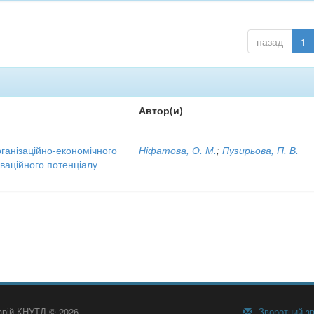
назад
1
Автор(и)
рганізаційно-економічного
Ніфатова, О. М.
;
Пузирьова, П. В.
ваційного потенціалу
тарій КНУТД © 2026
Зворотний зв