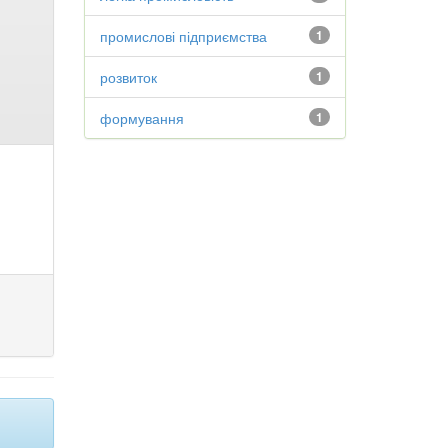
промислові підприємства
1
розвиток
1
формування
1