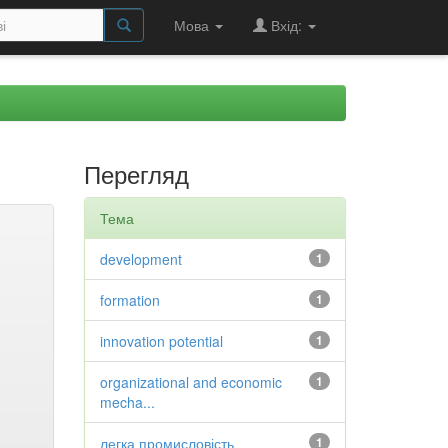
Мова
Вхід:
Перегляд
Тема
development
1
formation
1
innovation potential
1
organizational and economic
1
mecha...
легка промисловість
1