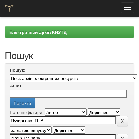
Skip
navigation
Електронний архів КНУТД
Пошук
Пошук:
запит
Поточні фільтри: