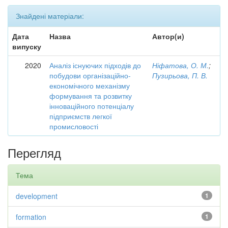
Знайдені матеріали:
Дата
Назва
Автор(и)
випуску
2020
Аналіз існуючих підходів до
Ніфатова, О. М.
;
побудови організаційно-
Пузирьова, П. В.
економічного механізму
формування та розвитку
інноваційного потенціалу
підприємств легкої
промисловості
Перегляд
Тема
development
1
formation
1