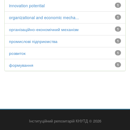
innovation potential
1
organizational and economic mecha...
1
організаційно-економічний механізм
1
промислові підприємства
1
розвиток
1
формування
1
Інституційний репозитарій КНУТД © 2026