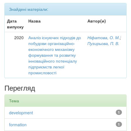
Знайдені матеріали:
Дата
Назва
Автор(и)
випуску
2020
Аналіз існуючих підходів до
Ніфатова, О. М.
;
побудови організаційно-
Пузирьова, П. В.
економічного механізму
формування та розвитку
інноваційного потенціалу
підприємств легкої
промисловості
Перегляд
Тема
development
1
formation
1