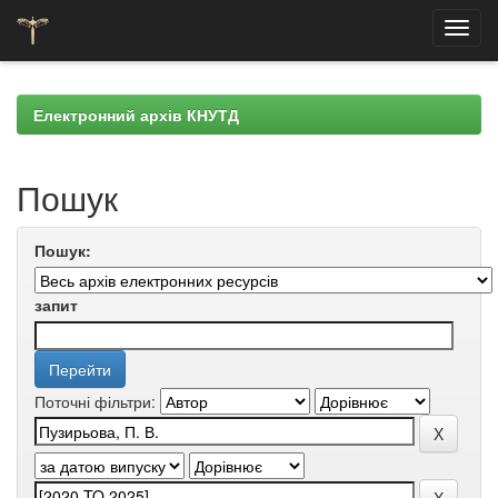
Skip
navigation
Електронний архів КНУТД
Пошук
Пошук:
запит
Поточні фільтри: