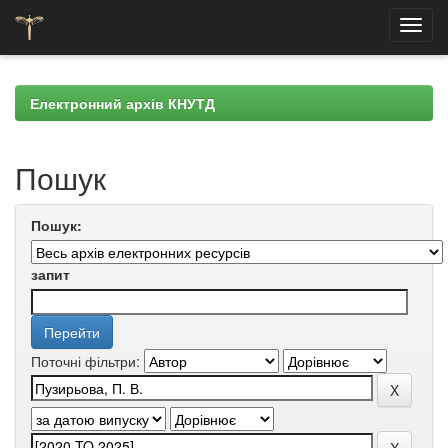
Skip
navigation
Електронний архів КНУТД
Пошук
Пошук:
запит
Поточні фільтри: