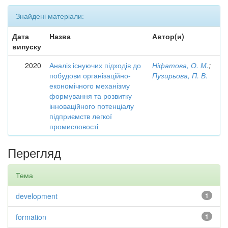
Знайдені матеріали:
Дата
Назва
Автор(и)
випуску
2020
Аналіз існуючих підходів до
Ніфатова, О. М.
;
побудови організаційно-
Пузирьова, П. В.
економічного механізму
формування та розвитку
інноваційного потенціалу
підприємств легкої
промисловості
Перегляд
Тема
development
1
formation
1