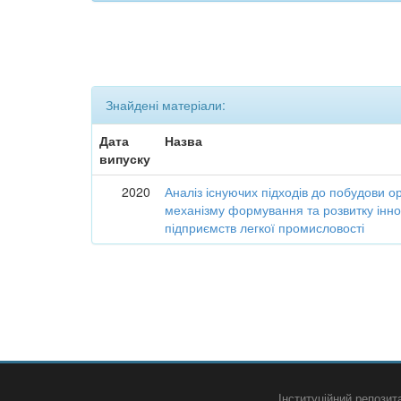
Знайдені матеріали:
Дата
Назва
випуску
2020
Аналіз існуючих підходів до побудови о
механізму формування та розвитку інно
підприємств легкої промисловості
Інституційний репози