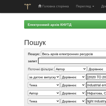
Головна сторінка
Перегляд
До
Skip
navigation
Електронний архів КНУТД
Пошук
Пошук:
запит
Поточні фільтри: