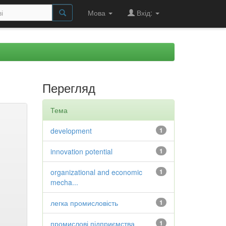
Мова
Вхід:
Перегляд
Тема
development
1
innovation potential
1
organizational and economic
1
mecha...
легка промисловість
1
промислові підприємства
1