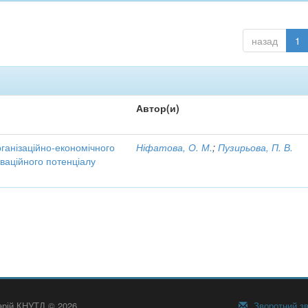
назад
1
Автор(и)
рганізаційно-економічного
Ніфатова, О. М.
;
Пузирьова, П. В.
ваційного потенціалу
тарій КНУТД © 2026
Зворотний зв