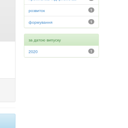
розвиток
1
формування
1
за датою випуску
2020
1