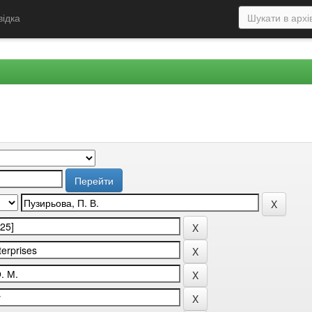
відка