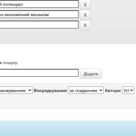
в пошуку.
Впорядкування
Автори