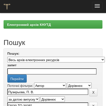
Skip
navigation
Електронний архів КНУТД
Пошук
Пошук:
запит
Поточні фільтри: