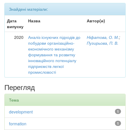
Знайдені матеріали:
Дата
Назва
Автор(и)
випуску
2020
Аналіз існуючих підходів до
Ніфатова, О. М.
;
побудови організаційно-
Пузирьова, П. В.
економічного механізму
формування та розвитку
інноваційного потенціалу
підприємств легкої
промисловості
Перегляд
Тема
development
1
formation
1