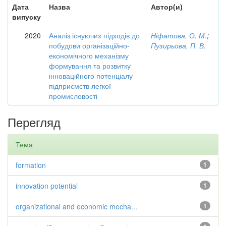
Дата
Назва
Автор(и)
випуску
2020
Аналіз існуючих підходів до
Ніфатова, О. М.
;
побудови організаційно-
Пузирьова, П. В.
економічного механізму
формування та розвитку
інноваційного потенціалу
підприємств легкої
промисловості
Перегляд
Тема
formation
1
innovation potential
1
organizational and economic mecha...
1