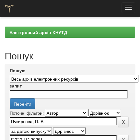
Skip
navigation
Електронний архів КНУТД
Пошук
Пошук:
запит
Поточні фільтри: