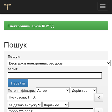
Skip
navigation
Електронний архів КНУТД
Пошук
Пошук:
запит
Поточні фільтри: