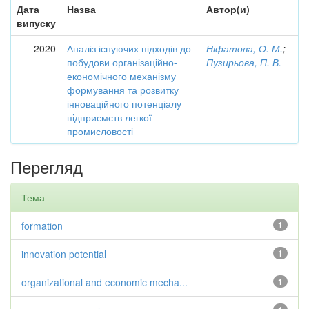
Дата
Назва
Автор(и)
випуску
2020
Аналіз існуючих підходів до
Ніфатова, О. М.
;
побудови організаційно-
Пузирьова, П. В.
економічного механізму
формування та розвитку
інноваційного потенціалу
підприємств легкої
промисловості
Перегляд
Тема
formation
1
innovation potential
1
organizational and economic mecha...
1