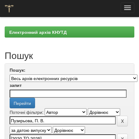
Skip
navigation
Електронний архів КНУТД
Пошук
Пошук:
запит
Поточні фільтри: