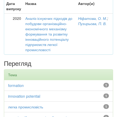
Дата
Назва
Автор(и)
випуску
2020
Аналіз існуючих підходів до
Ніфатова, О. М.
;
побудови організаційно-
Пузирьова, П. В.
економічного механізму
формування та розвитку
інноваційного потенціалу
підприємств легкої
промисловості
Перегляд
Тема
formation
1
innovation potential
1
легка промисловість
1