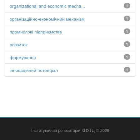
organizational and economic mecha...
1
організаційно-економічний механізм
1
промислові підприємства
1
розвиток
1
формування
1
інноваційний потенціал
1
Інституційний репозитарій КНУТД © 2026