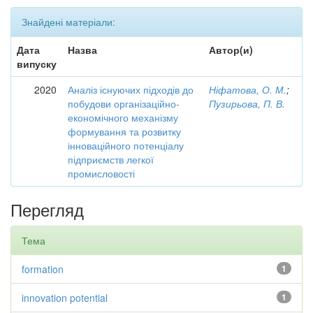
Знайдені матеріали:
Дата
Назва
Автор(и)
випуску
2020
Аналіз існуючих підходів до
Ніфатова, О. М.
;
побудови організаційно-
Пузирьова, П. В.
економічного механізму
формування та розвитку
інноваційного потенціалу
підприємств легкої
промисловості
Перегляд
Тема
formation
1
innovation potential
1