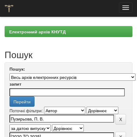
Skip
navigation
Електронний архів КНУТД
Пошук
Пошук:
запит
Поточні фільтри: