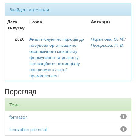
Знайдені матеріали:
Дата
Назва
Автор(и)
випуску
2020
Аналіз існуючих підходів до
Ніфатова, О. М.
;
побудови організаційно-
Пузирьова, П. В.
економічного механізму
формування та розвитку
інноваційного потенціалу
підприємств легкої
промисловості
Перегляд
Тема
formation
1
innovation potential
1