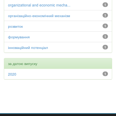
organizational and economic mecha...
1
організаційно-економічний механізм
1
розвиток
1
формування
1
інноваційний потенціал
1
за датою випуску
2020
1