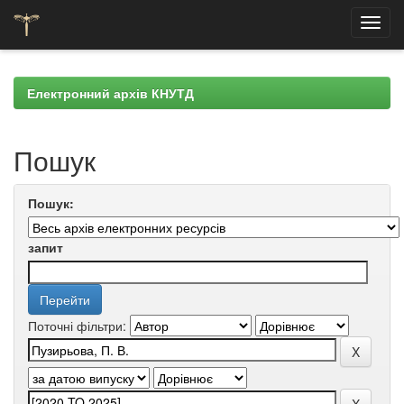
Skip
navigation
Електронний архів КНУТД
Пошук
Пошук:
запит
Поточні фільтри: