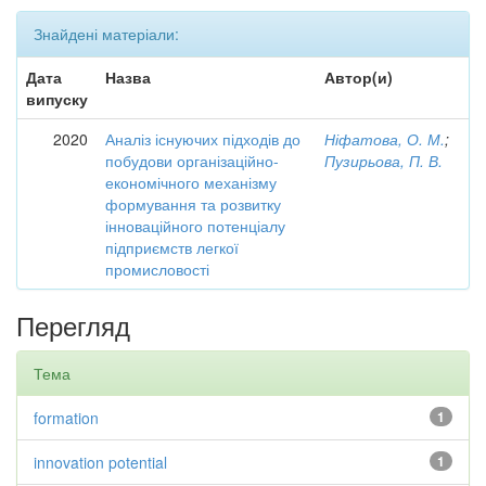
Знайдені матеріали:
Дата
Назва
Автор(и)
випуску
2020
Аналіз існуючих підходів до
Ніфатова, О. М.
;
побудови організаційно-
Пузирьова, П. В.
економічного механізму
формування та розвитку
інноваційного потенціалу
підприємств легкої
промисловості
Перегляд
Тема
formation
1
innovation potential
1