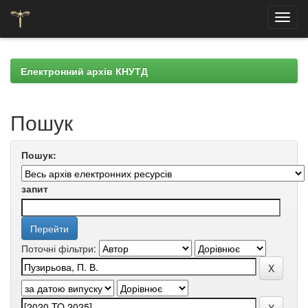
Skip
navigation
Електронний архів КНУТД
Пошук
Пошук:
запит
Поточні фільтри: