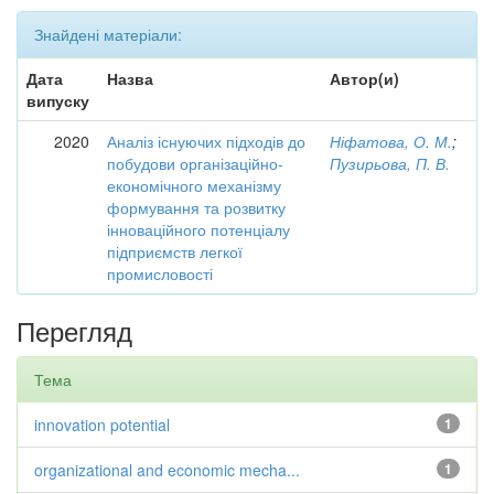
Знайдені матеріали:
Дата
Назва
Автор(и)
випуску
2020
Аналіз існуючих підходів до
Ніфатова, О. М.
;
побудови організаційно-
Пузирьова, П. В.
економічного механізму
формування та розвитку
інноваційного потенціалу
підприємств легкої
промисловості
Перегляд
Тема
innovation potential
1
organizational and economic mecha...
1