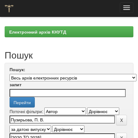
Skip
navigation
Електронний архів КНУТД
Пошук
Пошук:
запит
Поточні фільтри: