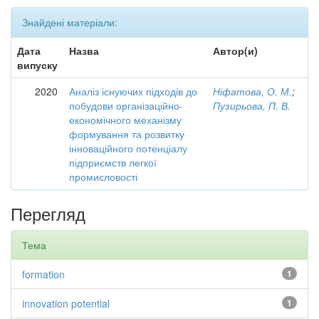
Знайдені матеріали:
Дата
Назва
Автор(и)
випуску
2020
Аналіз існуючих підходів до
Ніфатова, О. М.
;
побудови організаційно-
Пузирьова, П. В.
економічного механізму
формування та розвитку
інноваційного потенціалу
підприємств легкої
промисловості
Перегляд
Тема
formation
1
innovation potential
1