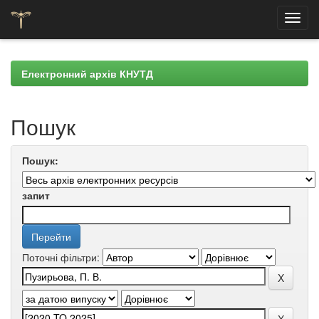
Skip
navigation
Електронний архів КНУТД
Пошук
Пошук:
запит
Поточні фільтри: