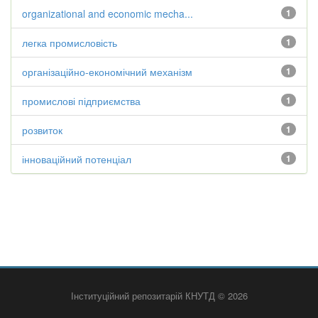
organizational and economic mecha...
1
легка промисловість
1
організаційно-економічний механізм
1
промислові підприємства
1
розвиток
1
інноваційний потенціал
1
Інституційний репозитарій КНУТД © 2026