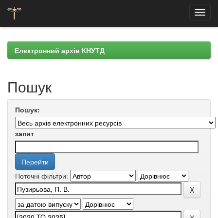
Skip
navigation
Електронний архів КНУТД
Пошук
Пошук:
запит
Поточні фільтри: