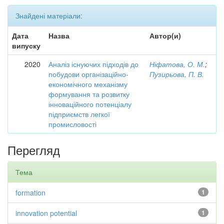
Знайдені матеріали:
Дата
Назва
Автор(и)
випуску
2020
Аналіз існуючих підходів до
Ніфатова, О. М.
;
побудови організаційно-
Пузирьова, П. В.
економічного механізму
формування та розвитку
інноваційного потенціалу
підприємств легкої
промисловості
Перегляд
Тема
formation
1
innovation potential
1