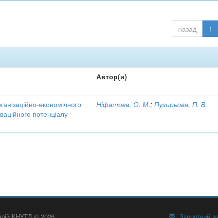
назад
1
Автор(и)
рганізаційно-економічного
Ніфатова, О. М.
;
Пузирьова, П. В.
ваційного потенціалу
тарій КНУТД © 2026
Зворотний зв