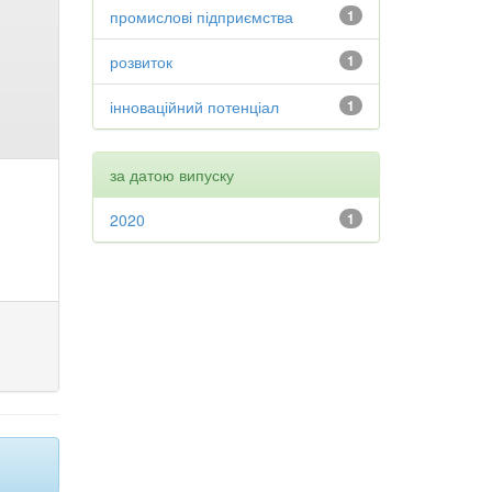
промислові підприємства
1
розвиток
1
інноваційний потенціал
1
за датою випуску
2020
1