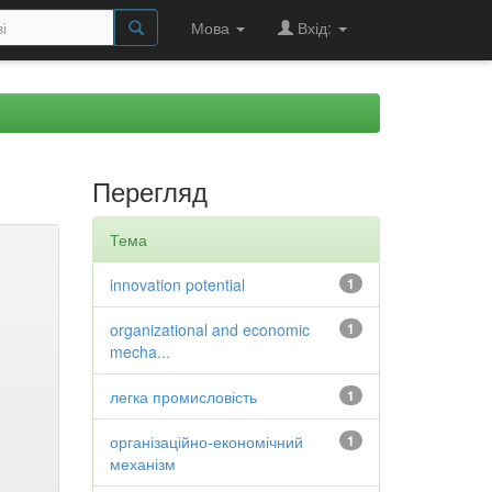
Мова
Вхід:
Перегляд
Тема
innovation potential
1
organizational and economic
1
mecha...
легка промисловість
1
організаційно-економічний
1
механізм