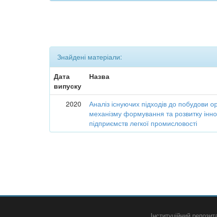
Знайдені матеріали:
Дата
Назва
випуску
2020
Аналіз існуючих підходів до побудови о
механізму формування та розвитку інно
підприємств легкої промисловості
Інституційний репози