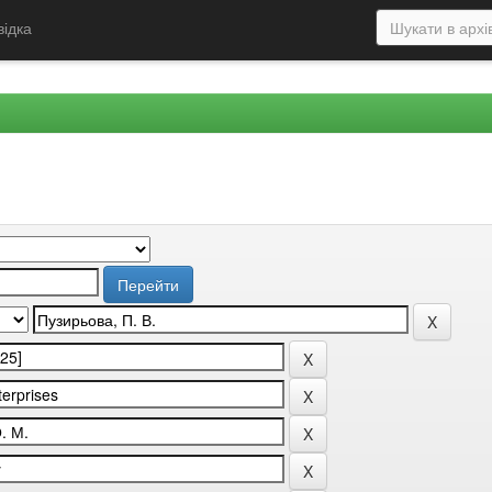
відка