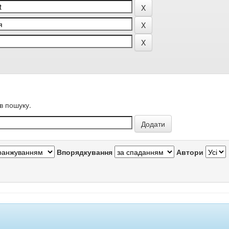
в пошуку.
Впорядкування
Автори