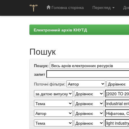
Головна сторінка
Перегляд
До
Skip
navigation
Електронний архів КНУТД
Пошук
Пошук:
запит
Поточні фільтри: