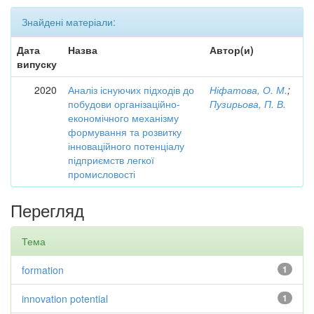
Знайдені матеріали:
Дата
Назва
Автор(и)
випуску
2020
Аналіз існуючих підходів до
Ніфатова, О. М.
;
побудови організаційно-
Пузирьова, П. В.
економічного механізму
формування та розвитку
інноваційного потенціалу
підприємств легкої
промисловості
Перегляд
Тема
formation
1
innovation potential
1