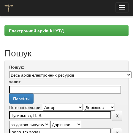
Skip
navigation
Електронний архів КНУТД
Пошук
Пошук:
запит
Поточні фільтри: