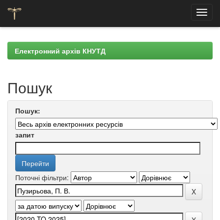
Skip
navigation
Електронний архів КНУТД
Пошук
Пошук:
запит
Поточні фільтри: