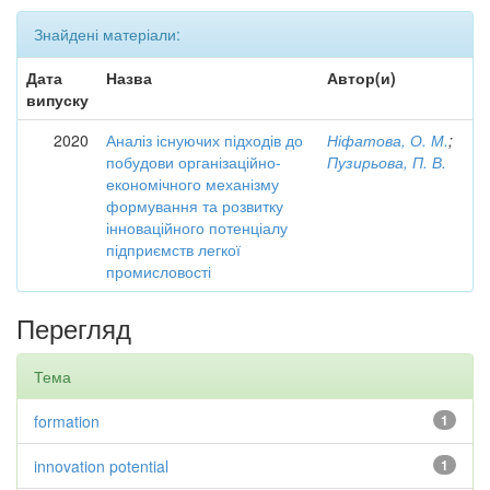
Знайдені матеріали:
Дата
Назва
Автор(и)
випуску
2020
Аналіз існуючих підходів до
Ніфатова, О. М.
;
побудови організаційно-
Пузирьова, П. В.
економічного механізму
формування та розвитку
інноваційного потенціалу
підприємств легкої
промисловості
Перегляд
Тема
formation
1
innovation potential
1