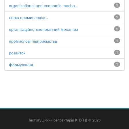
organizational and economic mecha...
1
легка промисловість
1
організаційно-економічний механізм
1
промислові підприємства
1
розвиток
1
формування
1
Інституційний репозитарій КНУТД © 2026