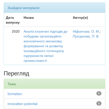
Знайдені матеріали:
Дата
Назва
Автор(и)
випуску
2020
Аналіз існуючих підходів до
Ніфатова, О. М.
;
побудови організаційно-
Пузирьова, П. В.
економічного механізму
формування та розвитку
інноваційного потенціалу
підприємств легкої
промисловості
Перегляд
Тема
formation
1
innovation potential
1