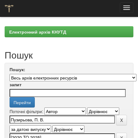
Skip
navigation
Електронний архів КНУТД
Пошук
Пошук:
запит
Поточні фільтри: