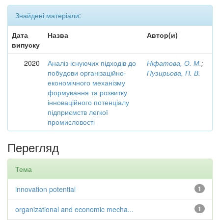
Знайдені матеріали:
Дата
Назва
Автор(и)
випуску
2020
Аналіз існуючих підходів до
Ніфатова, О. М.
;
побудови організаційно-
Пузирьова, П. В.
економічного механізму
формування та розвитку
інноваційного потенціалу
підприємств легкої
промисловості
Перегляд
Тема
innovation potential
1
organizational and economic mecha...
1