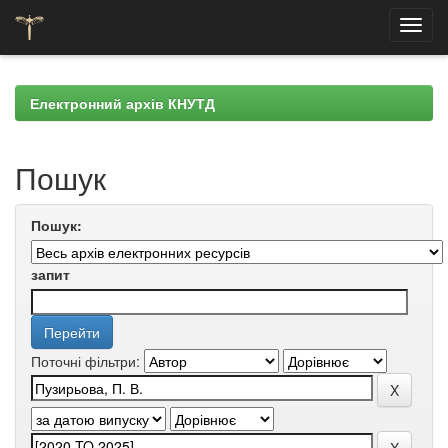
Skip
navigation
Електронний архів КНУТД
Пошук
Пошук:
запит
Поточні фільтри: