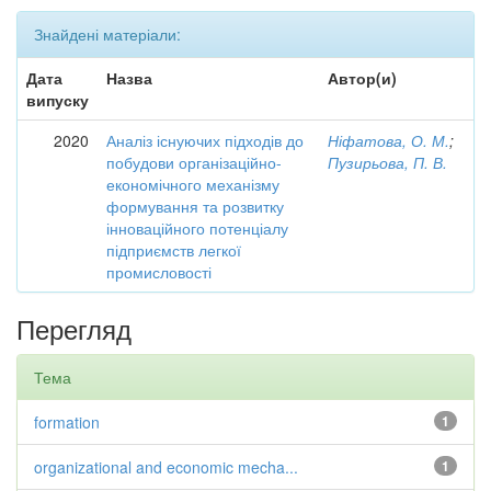
Знайдені матеріали:
Дата
Назва
Автор(и)
випуску
2020
Аналіз існуючих підходів до
Ніфатова, О. М.
;
побудови організаційно-
Пузирьова, П. В.
економічного механізму
формування та розвитку
інноваційного потенціалу
підприємств легкої
промисловості
Перегляд
Тема
formation
1
organizational and economic mecha...
1