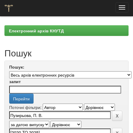
Skip
navigation
Електронний архів КНУТД
Пошук
Пошук:
запит
Поточні фільтри: