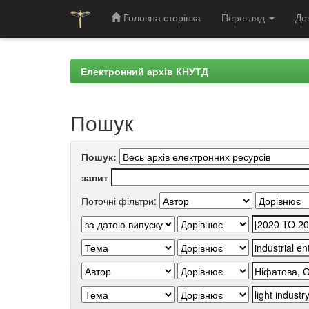
Головна сторінка
Перегляд
До
Skip
navigation
Електронний архів КНУТД
Пошук
Пошук:
запит
Поточні фільтри: