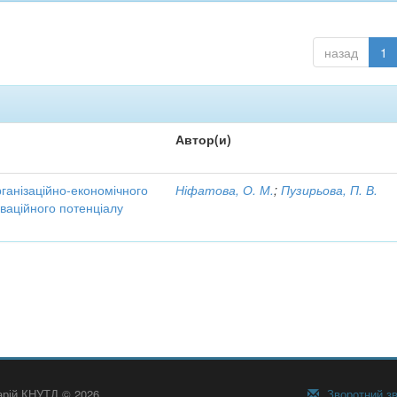
назад
1
Автор(и)
рганізаційно-економічного
Ніфатова, О. М.
;
Пузирьова, П. В.
ваційного потенціалу
тарій КНУТД © 2026
Зворотний зв