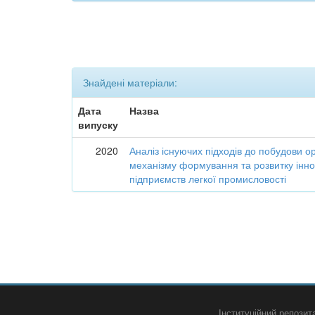
Знайдені матеріали:
Дата
Назва
випуску
2020
Аналіз існуючих підходів до побудови о
механізму формування та розвитку інно
підприємств легкої промисловості
Інституційний репози