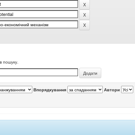
в пошуку.
Впорядкування
Автори