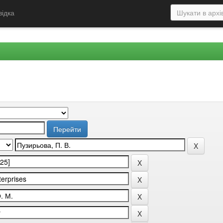
відка