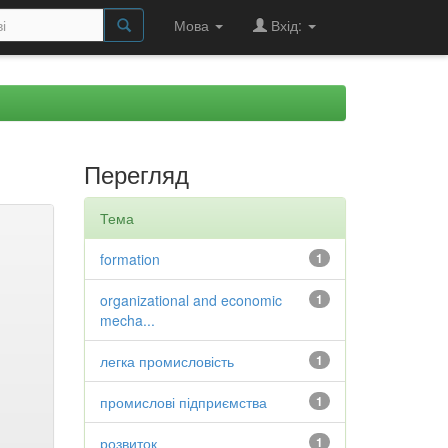
Мова
Вхід:
Перегляд
Тема
formation
1
organizational and economic
1
mecha...
легка промисловість
1
промислові підприємства
1
розвиток
1