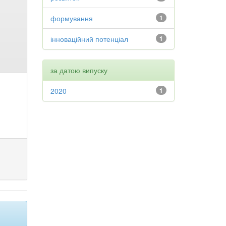
формування
1
інноваційний потенціал
1
за датою випуску
2020
1