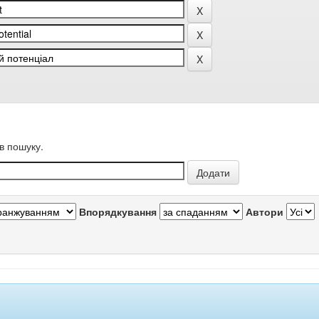
в пошуку.
Впорядкування
Автори