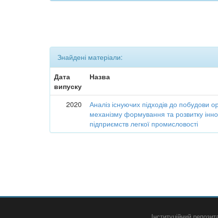
Знайдені матеріали:
Дата
Назва
випуску
2020
Аналіз існуючих підходів до побудови о
механізму формування та розвитку інно
підприємств легкої промисловості
Інституційний репози