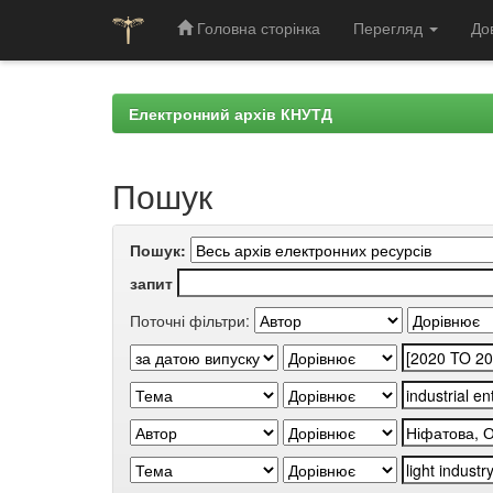
Головна сторінка
Перегляд
До
Skip
navigation
Електронний архів КНУТД
Пошук
Пошук:
запит
Поточні фільтри: