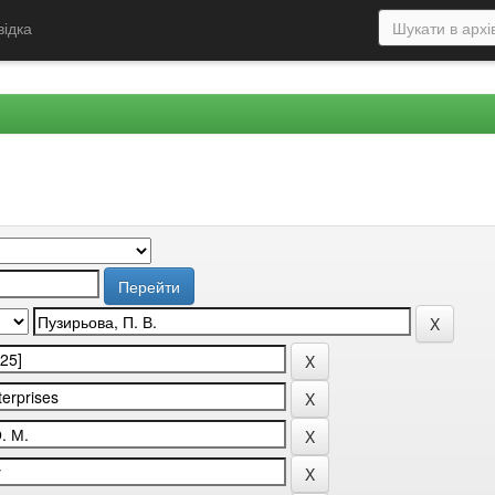
відка