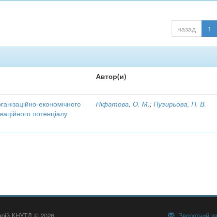
назад
1
Автор(и)
рганізаційно-економічного
Ніфатова, О. М.
;
Пузирьова, П. В.
ваційного потенціалу
тарій КНУТД © 2026
Зворотний зв