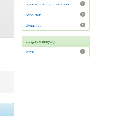
промислові підприємства
1
розвиток
1
формування
1
за датою випуску
2020
1