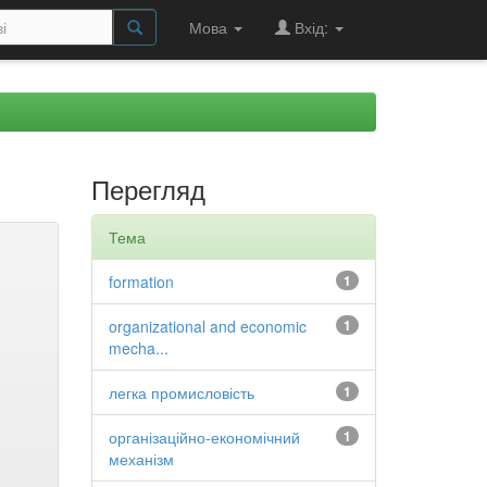
Мова
Вхід:
Перегляд
Тема
formation
1
organizational and economic
1
mecha...
легка промисловість
1
організаційно-економічний
1
механізм