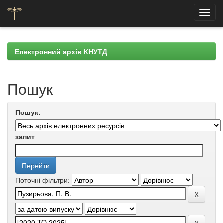
Skip
navigation
Електронний архів КНУТД
Пошук
Пошук:
запит
Поточні фільтри: