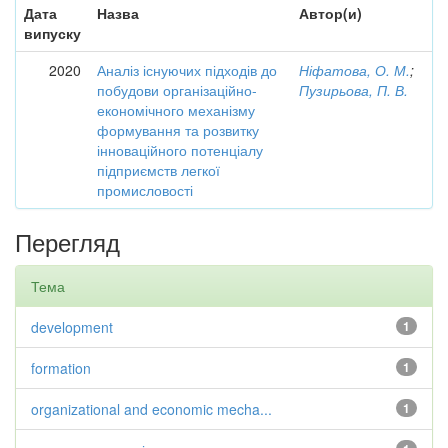
Дата
Назва
Автор(и)
випуску
2020
Аналіз існуючих підходів до
Ніфатова, О. М.
;
побудови організаційно-
Пузирьова, П. В.
економічного механізму
формування та розвитку
інноваційного потенціалу
підприємств легкої
промисловості
Перегляд
Тема
development
1
formation
1
organizational and economic mecha...
1