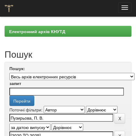
Skip
navigation
Електронний архів КНУТД
Пошук
Пошук:
запит
Поточні фільтри: