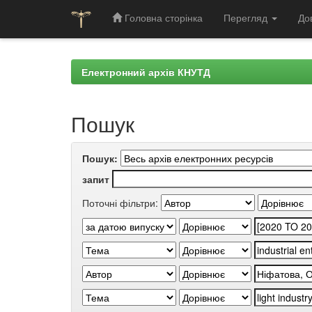
Головна сторінка
Перегляд
До
Skip
navigation
Електронний архів КНУТД
Пошук
Пошук:
запит
Поточні фільтри: