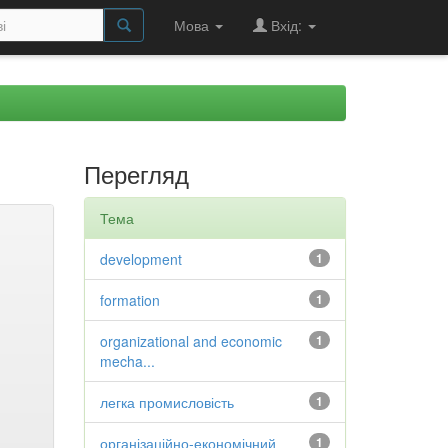
Мова
Вхід:
Перегляд
Тема
development
1
formation
1
organizational and economic
1
mecha...
легка промисловість
1
організаційно-економічний
1