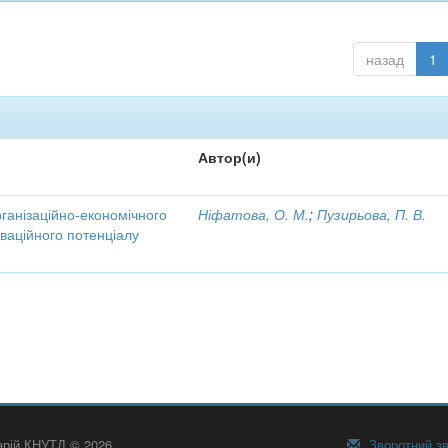
назад
1
Автор(и)
рганізаційно-економічного
Ніфатова, О. М.
;
Пузирьова, П. В.
ваційного потенціалу
тарій КНУТД © 2026
Зворотний зв