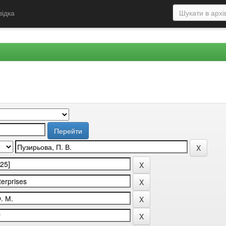
відка