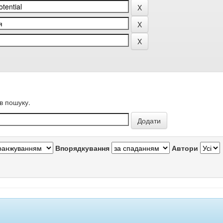
в пошуку.
Впорядкування
Автори