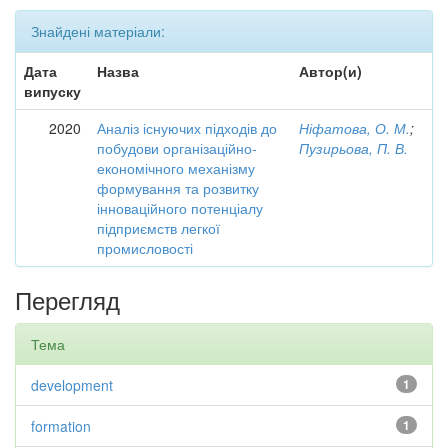
Знайдені матеріали:
Дата
Назва
Автор(и)
випуску
2020
Аналіз існуючих підходів до
Ніфатова, О. М.
;
побудови організаційно-
Пузирьова, П. В.
економічного механізму
формування та розвитку
інноваційного потенціалу
підприємств легкої
промисловості
Перегляд
Тема
development
1
formation
1