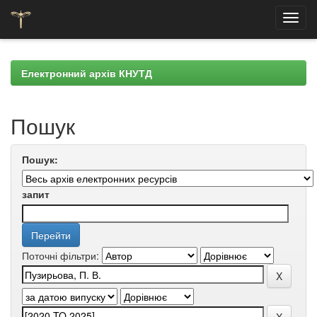
Skip
navigation
Електронний архів КНУТД
Пошук
Пошук:
запит
Поточні фільтри: