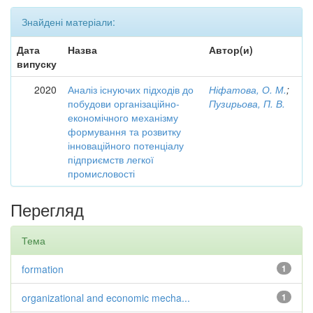
Знайдені матеріали:
Дата
Назва
Автор(и)
випуску
2020
Аналіз існуючих підходів до
Ніфатова, О. М.
;
побудови організаційно-
Пузирьова, П. В.
економічного механізму
формування та розвитку
інноваційного потенціалу
підприємств легкої
промисловості
Перегляд
Тема
formation
1
organizational and economic mecha...
1