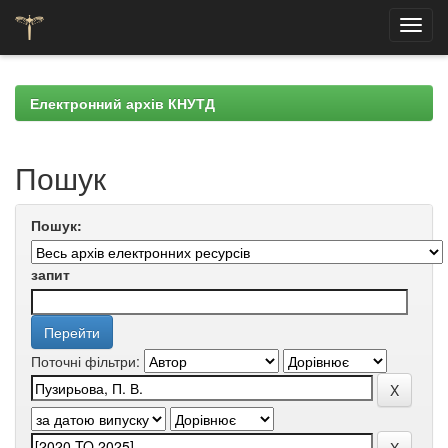
Skip
navigation
Електронний архів КНУТД
Пошук
Пошук:
запит
Поточні фільтри: