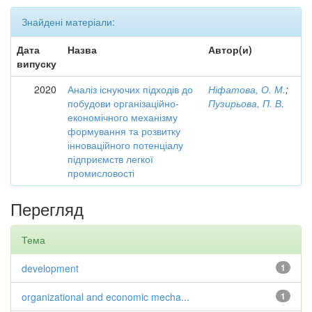
Знайдені матеріали:
Дата
Назва
Автор(и)
випуску
2020
Аналіз існуючих підходів до
Ніфатова, О. М.
;
побудови організаційно-
Пузирьова, П. В.
економічного механізму
формування та розвитку
інноваційного потенціалу
підприємств легкої
промисловості
Перегляд
Тема
development
1
organizational and economic mecha...
1