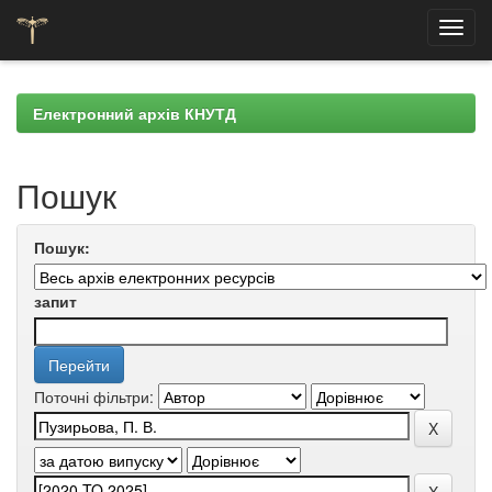
Skip
navigation
Електронний архів КНУТД
Пошук
Пошук:
запит
Поточні фільтри: