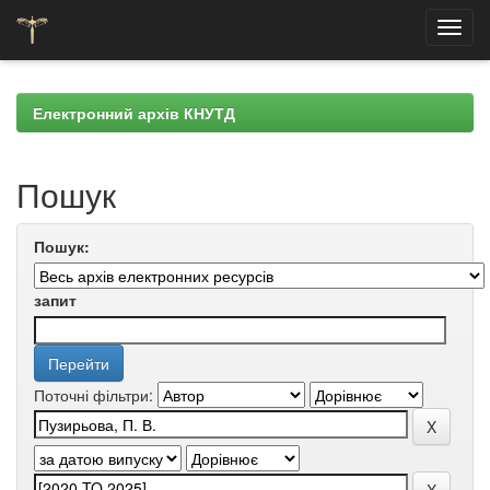
Skip
navigation
Електронний архів КНУТД
Пошук
Пошук:
запит
Поточні фільтри: