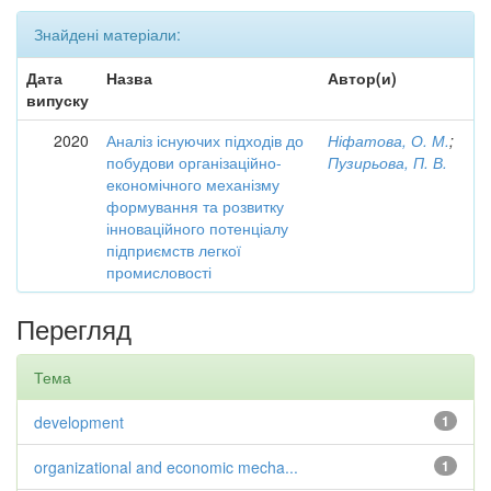
Знайдені матеріали:
Дата
Назва
Автор(и)
випуску
2020
Аналіз існуючих підходів до
Ніфатова, О. М.
;
побудови організаційно-
Пузирьова, П. В.
економічного механізму
формування та розвитку
інноваційного потенціалу
підприємств легкої
промисловості
Перегляд
Тема
development
1
organizational and economic mecha...
1