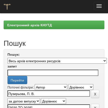
Skip
navigation
Електронний архів КНУТД
Пошук
Пошук:
запит
Поточні фільтри: