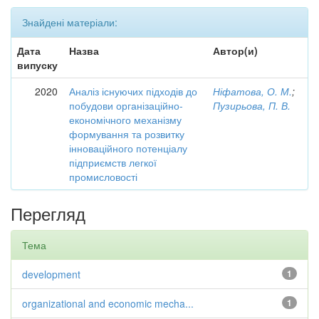
Знайдені матеріали:
Дата
Назва
Автор(и)
випуску
2020
Аналіз існуючих підходів до
Ніфатова, О. М.
;
побудови організаційно-
Пузирьова, П. В.
економічного механізму
формування та розвитку
інноваційного потенціалу
підприємств легкої
промисловості
Перегляд
Тема
development
1
organizational and economic mecha...
1