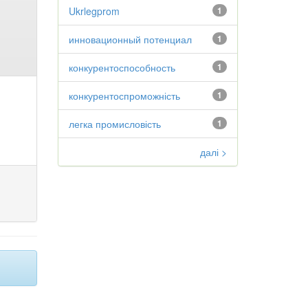
Ukrlegprom
1
инновационный потенциал
1
конкурентоспособность
1
конкурентоспроможність
1
легка промисловість
1
далі >