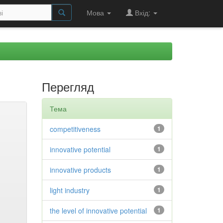
Мова
Вхід:
Перегляд
Тема
competitiveness
1
innovative potential
1
innovative products
1
light industry
1
the level of innovative potential
1