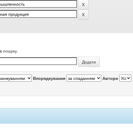
в пошуку.
Впорядкування
Автори