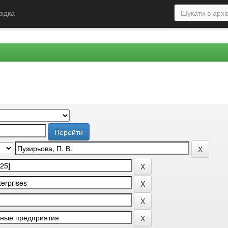
відка