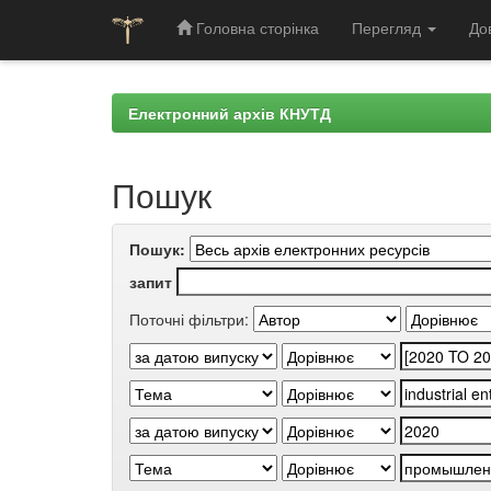
Головна сторінка
Перегляд
До
Skip
navigation
Електронний архів КНУТД
Пошук
Пошук:
запит
Поточні фільтри: