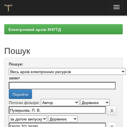
Skip
navigation
Електронний архів КНУТД
Пошук
Пошук:
запит
Поточні фільтри: