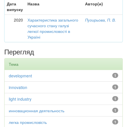
Дата
Назва
Автор(и)
випуску
2020
Характеристика загального
Пузирьова, П. В.
сучасного стану галузі
легкої промисловості в
Україні
Перегляд
Тема
development
1
innovation
1
light industry
1
инновационная деятельность
1
легка промисловість
1