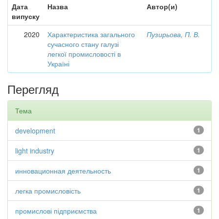
Дата
Назва
Автор(и)
випуску
2020
Характеристика загального
Пузирьова, П. В.
сучасного стану галузі
легкої промисловості в
Україні
Перегляд
Тема
development
1
light industry
1
инновационная деятельность
1
легка промисловість
1
промислові підприємства
1